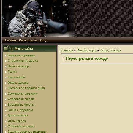
Главная
|
Регистрация
|
Вход
Меню сайта
Главная
»
Онлайн игры
»
Экшн, аркады
Главная страница
Перестрелка в городе
Стрелялки на двоих
Игры снайпер
Танки
Тир онлайн
Экшн, аркады
Шутеры от первого лица
Самолеты, леталки
Стрелялки зомби
Бродилки, квесты
Гонки с оружием
Детские игры
Игры Охота
Стрельба из лука
Защита замка, стратегии