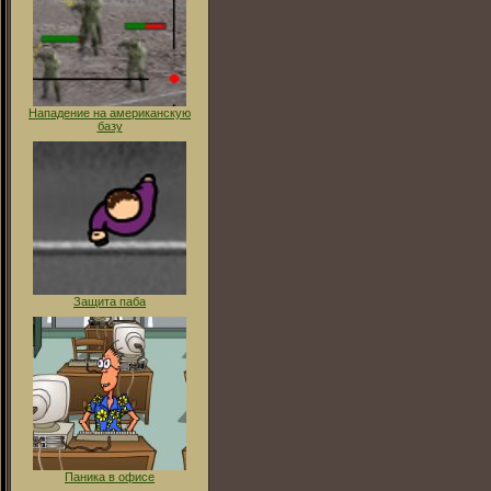
Нападение на американскую
базу
Защита паба
Паника в офисе