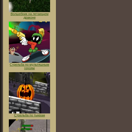
Волшебник на летающем
драконе
Стрельба по мультяшным
героям
Стрельба по тыквам